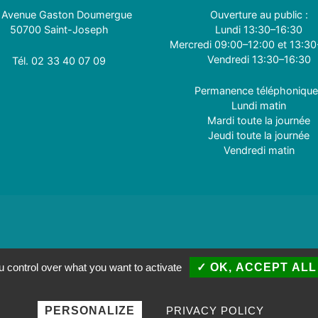
 Avenue Gaston Doumergue
Ouverture au public :
50700 Saint-Joseph
Lundi 13:30–16:30
Mercredi 09:00–12:00 et 13:30
Vendredi 13:30–16:30
Tél.
0
2 33 40 07 09
Permanence téléphonique
Lundi matin
Mardi toute la journée
Jeudi toute la journée
Vendredi matin
n des cookies
|
Plan de site
u control over what you want to activate
✓ OK, ACCEPT ALL
PERSONALIZE
PRIVACY POLICY