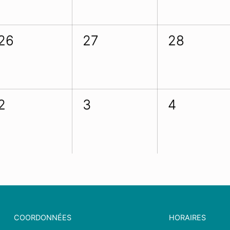
26
27
28
2
3
4
COORDONNÉES
HORAIRES