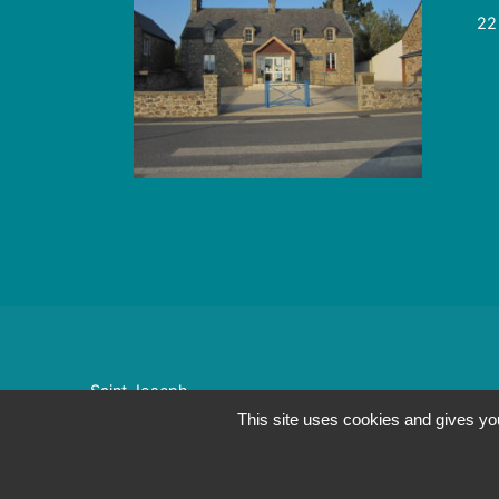
22
Saint Joseph
Mentions Légales
|
Politique de confidentialité
|
Gestio
This site uses cookies and gives yo
Conception : Objectif-Multimedia.com