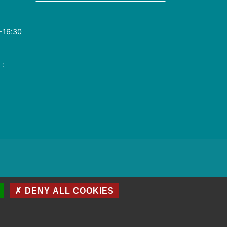
-16:30
 :
✗ DENY ALL COOKIES